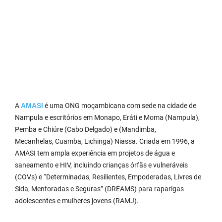
A
AMASI
é uma ONG moçambicana com sede na cidade de
Nampula e escritórios em Monapo, Eráti e Moma (Nampula),
Pemba e Chiúre (Cabo Delgado) e (Mandimba,
Mecanhelas, Cuamba, Lichinga) Niassa. Criada em 1996, a
AMASI tem ampla experiência em projetos de água e
saneamento e HIV, incluindo crianças órfãs e vulneráveis ​​
(COVs) e “Determinadas, Resilientes, Empoderadas, Livres de
Sida, Mentoradas e Seguras” (DREAMS) para raparigas
adolescentes e mulheres jovens (RAMJ).