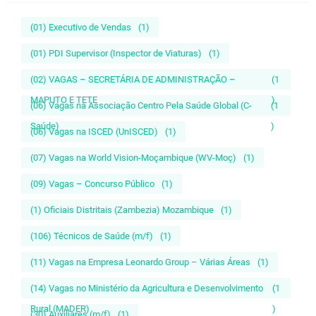
(01) Executivo de Vendas
(1)
(01) PDI Supervisor (Inspector de Viaturas)
(1)
(02) VAGAS – SECRETÁRIA DE ADMINISTRAÇÃO –
(1
MAPUTO E TETE
)
(06) Vagas na Associação Centro Pela Saúde Global (C-
(1
Saúde)
)
(06) Vagas na ISCED (UnISCED)
(1)
(07) Vagas na World Vision-Moçambique (WV-Moç)
(1)
(09) Vagas – Concurso Público
(1)
(1) Oficiais Distritais (Zambezia) Mozambique
(1)
(106) Técnicos de Saúde (m/f)
(1)
(11) Vagas na Empresa Leonardo Group – Várias Áreas
(1)
(14) Vagas no Ministério da Agricultura e Desenvolvimento
(1
Rural (MADER)
)
(30) Auxiliares (m/f)
(1)