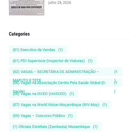
julho 28, 2026
Categories
(01) Executivo de Vendas
(1)
(01) PDI Supervisor (Inspector de Viaturas)
(1)
(02) VAGAS – SECRETÁRIA DE ADMINISTRAÇÃO –
(1
MAPUTO E TETE
)
(06) Vagas na Associação Centro Pela Saúde Global (C-
(1
Saúde)
)
(06) Vagas na ISCED (UnISCED)
(1)
(07) Vagas na World Vision-Moçambique (WV-Moç)
(1)
(09) Vagas – Concurso Público
(1)
(1) Oficiais Distritais (Zambezia) Mozambique
(1)