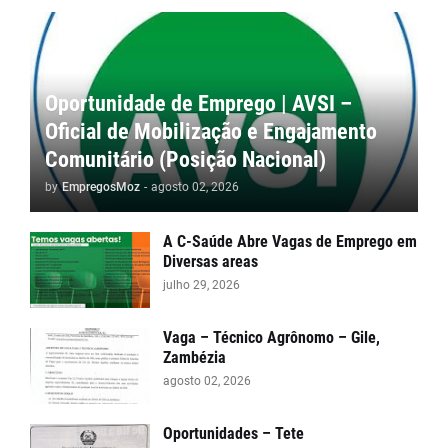
Oportunidade de Emprego | AVSI –
Oficial de Mobilização e Engajamento
Comunitário (Posição Nacional)
by
EmpregosMoz
-
agosto 02, 2026
A C-Saúde Abre Vagas de Emprego em
Diversas areas
julho 29, 2026
Vaga – Técnico Agrônomo – Gile,
Zambézia
agosto 02, 2026
Oportunidades – Tete