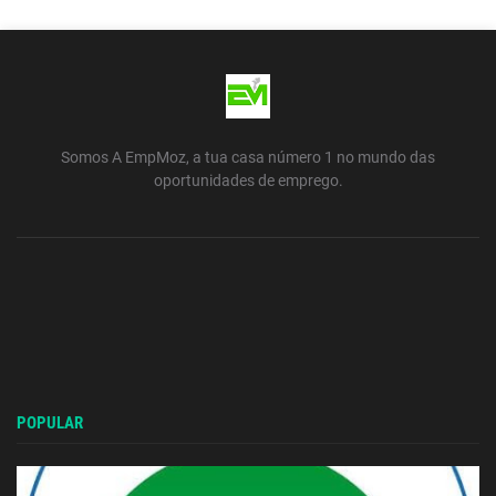
Somos A EmpMoz, a tua casa número 1 no mundo das
oportunidades de emprego.
POPULAR