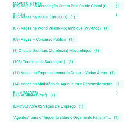
MAPUTO E TETE
)
(06) Vagas na Associação Centro Pela Saúde Global (C-
(1
Saúde)
)
(06) Vagas na ISCED (UnISCED)
(1)
(07) Vagas na World Vision-Moçambique (WV-Moç)
(1)
(09) Vagas – Concurso Público
(1)
(1) Oficiais Distritais (Zambezia) Mozambique
(1)
(106) Técnicos de Saúde (m/f)
(1)
(11) Vagas na Empresa Leonardo Group – Várias Áreas
(1)
(14) Vagas no Ministério da Agricultura e Desenvolvimento
(1
Rural (MADER)
)
(30) Auxiliares (m/f)
(1)
(EMOSE) Abre 02 Vagas De Emprego
(1)
“Agentes” para o “Inquérito sobre o Orçamento Familiar”...
(1)