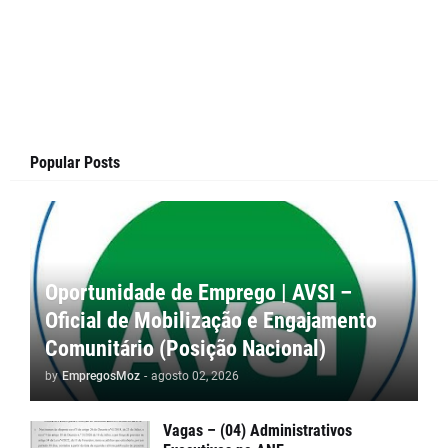
Popular Posts
Oportunidade de Emprego | AVSI –
Oficial de Mobilização e Engajamento
Comunitário (Posição Nacional)
by
EmpregosMoz
-
agosto 02, 2026
Vagas – (04) Administrativos