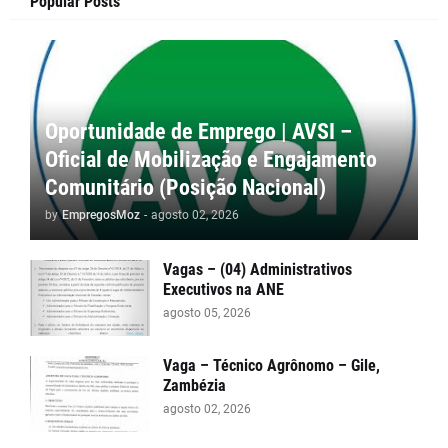
Popular Posts
Oportunidade de Emprego | AVSI –
Oficial de Mobilização e Engajamento
Comunitário (Posição Nacional)
by
EmpregosMoz
-
agosto 02, 2026
Vagas – (04) Administrativos
Executivos na ANE
agosto 05, 2026
Vaga – Técnico Agrônomo – Gile,
Zambézia
agosto 02, 2026