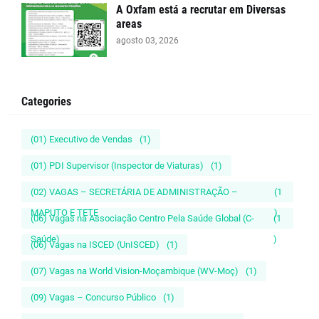
A Oxfam está a recrutar em Diversas
areas
agosto 03, 2026
Categories
(01) Executivo de Vendas
(1)
(01) PDI Supervisor (Inspector de Viaturas)
(1)
(02) VAGAS – SECRETÁRIA DE ADMINISTRAÇÃO –
(1
MAPUTO E TETE
)
(06) Vagas na Associação Centro Pela Saúde Global (C-
(1
Saúde)
)
(06) Vagas na ISCED (UnISCED)
(1)
(07) Vagas na World Vision-Moçambique (WV-Moç)
(1)
(09) Vagas – Concurso Público
(1)