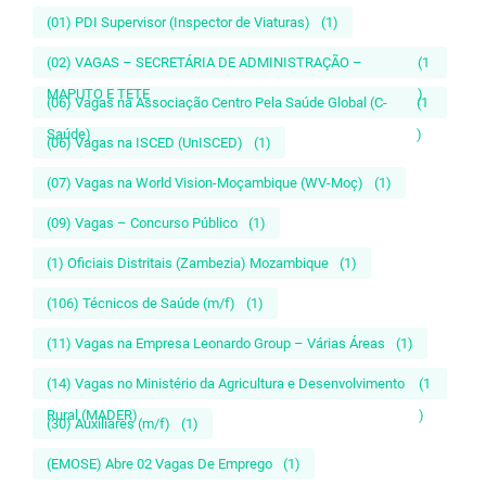
(01) PDI Supervisor (Inspector de Viaturas)
(1)
(02) VAGAS – SECRETÁRIA DE ADMINISTRAÇÃO –
(1
MAPUTO E TETE
)
(06) Vagas na Associação Centro Pela Saúde Global (C-
(1
Saúde)
)
(06) Vagas na ISCED (UnISCED)
(1)
(07) Vagas na World Vision-Moçambique (WV-Moç)
(1)
(09) Vagas – Concurso Público
(1)
(1) Oficiais Distritais (Zambezia) Mozambique
(1)
(106) Técnicos de Saúde (m/f)
(1)
(11) Vagas na Empresa Leonardo Group – Várias Áreas
(1)
(14) Vagas no Ministério da Agricultura e Desenvolvimento
(1
Rural (MADER)
)
(30) Auxiliares (m/f)
(1)
(EMOSE) Abre 02 Vagas De Emprego
(1)