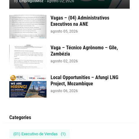
by
EmpregosMoz
-
agosto 02, 2026
Vagas – (04) Administrativos
Executivos na ANE
agosto 05, 2026
Vaga – Técnico Agrônomo – Gile,
Zambézia
agosto 02, 2026
Local Opportunities – Afungi LNG
Project, Mozambique
agosto 06, 2026
Categories
(01) Executivo de Vendas
(1)