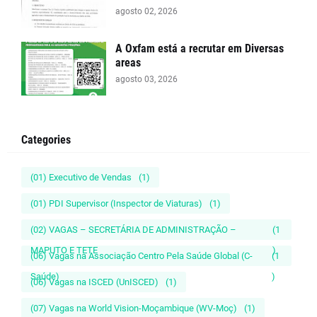
agosto 02, 2026
A Oxfam está a recrutar em Diversas
areas
agosto 03, 2026
Categories
(01) Executivo de Vendas
(1)
(01) PDI Supervisor (Inspector de Viaturas)
(1)
(02) VAGAS – SECRETÁRIA DE ADMINISTRAÇÃO –
(1
MAPUTO E TETE
)
(06) Vagas na Associação Centro Pela Saúde Global (C-
(1
Saúde)
)
(06) Vagas na ISCED (UnISCED)
(1)
(07) Vagas na World Vision-Moçambique (WV-Moç)
(1)