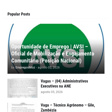
Popular Posts
Oportunidade de Emprego | AVSI –
Oficial de Mobilização e Engajamento
Comunitário (Posição Nacional)
by
EmpregosMoz
-
agosto 02, 2026
Vagas – (04) Administrativos
Executivos na ANE
agosto 05, 2026
Vaga – Técnico Agrônomo – Gile,
Zambézia