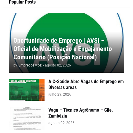
Popular Posts
Oportunidade de Emprego | AVSI –
Oficial de Mobilização e Engajamento
Comunitário (Posição Nacional)
by
EmpregosMoz
-
agosto 02, 2026
A C-Saúde Abre Vagas de Emprego em
Diversas areas
julho 29, 2026
Vaga – Técnico Agrônomo – Gile,
Zambézia
agosto 02, 2026