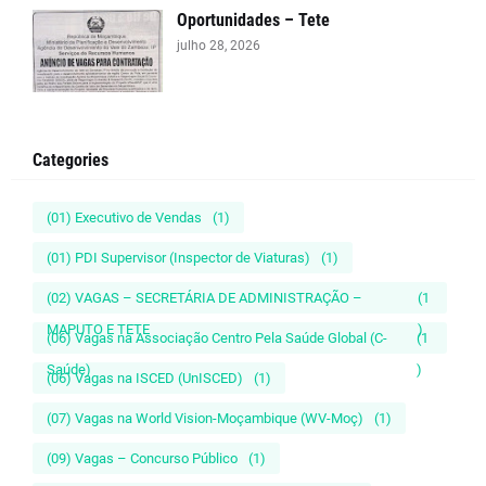
Oportunidades – Tete
julho 28, 2026
Categories
(01) Executivo de Vendas
(1)
(01) PDI Supervisor (Inspector de Viaturas)
(1)
(02) VAGAS – SECRETÁRIA DE ADMINISTRAÇÃO –
(1
MAPUTO E TETE
)
(06) Vagas na Associação Centro Pela Saúde Global (C-
(1
Saúde)
)
(06) Vagas na ISCED (UnISCED)
(1)
(07) Vagas na World Vision-Moçambique (WV-Moç)
(1)
(09) Vagas – Concurso Público
(1)