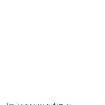
Dessa forma, garante a sua chance de fazer parte