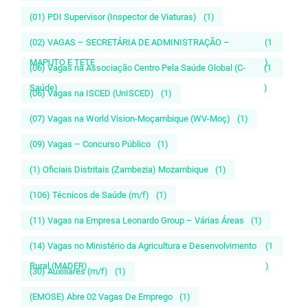
(01) PDI Supervisor (Inspector de Viaturas)
(1)
(02) VAGAS – SECRETÁRIA DE ADMINISTRAÇÃO –
(1
MAPUTO E TETE
)
(06) Vagas na Associação Centro Pela Saúde Global (C-
(1
Saúde)
)
(06) Vagas na ISCED (UnISCED)
(1)
(07) Vagas na World Vision-Moçambique (WV-Moç)
(1)
(09) Vagas – Concurso Público
(1)
(1) Oficiais Distritais (Zambezia) Mozambique
(1)
(106) Técnicos de Saúde (m/f)
(1)
(11) Vagas na Empresa Leonardo Group – Várias Áreas
(1)
(14) Vagas no Ministério da Agricultura e Desenvolvimento
(1
Rural (MADER)
)
(30) Auxiliares (m/f)
(1)
(EMOSE) Abre 02 Vagas De Emprego
(1)