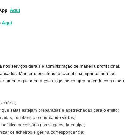
sApp
Aqui
m
Aqui
a nos serviços gerais e administração de maneira profissional,
ançados. Manter o escritório funcional e cumprir as normas
mportamento que a empresa exige, se comprometendo com o seu
critório;
r que salas estejam preparadas e apetrechadas para o efeito;
amadas, recebendo e orientando visitas;
 logística necessária nas viagens da equipa;
izar os ficheiros e gerir a correspondência;