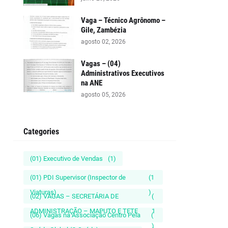
Vaga – Técnico Agrônomo –
Gile, Zambézia
agosto 02, 2026
Vagas – (04)
Administrativos Executivos
na ANE
agosto 05, 2026
Categories
(01) Executivo de Vendas
(1)
(01) PDI Supervisor (Inspector de
(1
Viaturas)
)
(02) VAGAS – SECRETÁRIA DE
(
ADMINISTRAÇÃO – MAPUTO E TETE
1
(06) Vagas na Associação Centro Pela
(
)