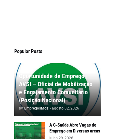
Popular Posts
Oportunidade de Emprego |
AVSI – Oficial de Mobilização
e Engajamento Comunitário
(Posição Nacional)
by
EmpregosMoz
-
agosto 02, 2026
A C-Saúde Abre Vagas de
Emprego em Diversas areas
julho 29, 2026