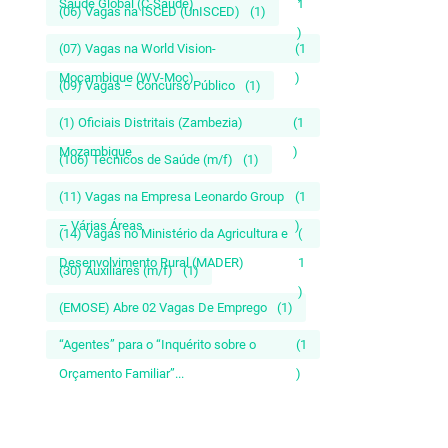
Saúde Global (C-Saúde)
1
(06) Vagas na ISCED (UnISCED)
(1)
)
(07) Vagas na World Vision-
(1
Moçambique (WV-Moç)
)
(09) Vagas – Concurso Público
(1)
(1) Oficiais Distritais (Zambezia)
(1
Mozambique
)
(106) Técnicos de Saúde (m/f)
(1)
(11) Vagas na Empresa Leonardo Group
(1
– Várias Áreas
)
(14) Vagas no Ministério da Agricultura e
(
Desenvolvimento Rural (MADER)
1
(30) Auxiliares (m/f)
(1)
)
(EMOSE) Abre 02 Vagas De Emprego
(1)
“Agentes” para o “Inquérito sobre o
(1
Orçamento Familiar”...
)