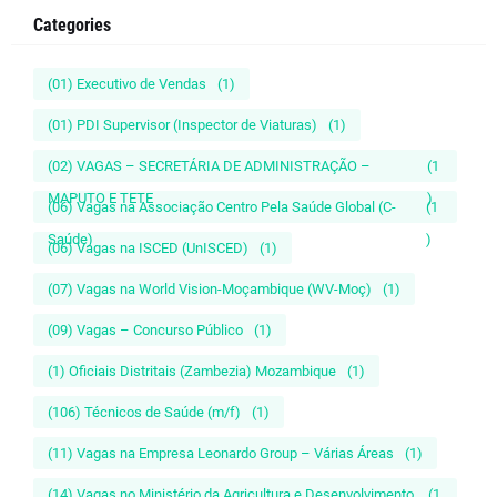
Categories
(01) Executivo de Vendas
(1)
(01) PDI Supervisor (Inspector de Viaturas)
(1)
(02) VAGAS – SECRETÁRIA DE ADMINISTRAÇÃO –
(1
MAPUTO E TETE
)
(06) Vagas na Associação Centro Pela Saúde Global (C-
(1
Saúde)
)
(06) Vagas na ISCED (UnISCED)
(1)
(07) Vagas na World Vision-Moçambique (WV-Moç)
(1)
(09) Vagas – Concurso Público
(1)
(1) Oficiais Distritais (Zambezia) Mozambique
(1)
(106) Técnicos de Saúde (m/f)
(1)
(11) Vagas na Empresa Leonardo Group – Várias Áreas
(1)
(14) Vagas no Ministério da Agricultura e Desenvolvimento
(1