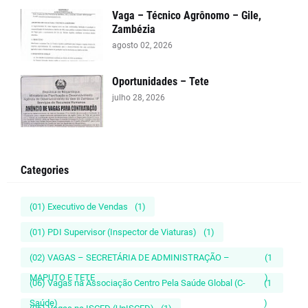
Vaga – Técnico Agrônomo – Gile,
Zambézia
agosto 02, 2026
Oportunidades – Tete
julho 28, 2026
Categories
(01) Executivo de Vendas
(1)
(01) PDI Supervisor (Inspector de Viaturas)
(1)
(02) VAGAS – SECRETÁRIA DE ADMINISTRAÇÃO –
(1
MAPUTO E TETE
)
(06) Vagas na Associação Centro Pela Saúde Global (C-
(1
Saúde)
)