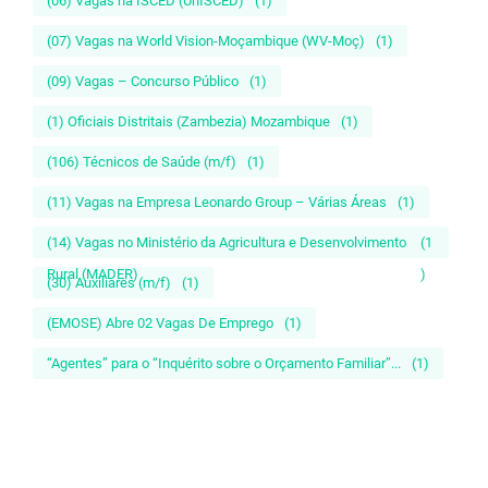
(06) Vagas na ISCED (UnISCED)
(1)
(07) Vagas na World Vision-Moçambique (WV-Moç)
(1)
(09) Vagas – Concurso Público
(1)
(1) Oficiais Distritais (Zambezia) Mozambique
(1)
(106) Técnicos de Saúde (m/f)
(1)
(11) Vagas na Empresa Leonardo Group – Várias Áreas
(1)
(14) Vagas no Ministério da Agricultura e Desenvolvimento
(1
Rural (MADER)
)
(30) Auxiliares (m/f)
(1)
(EMOSE) Abre 02 Vagas De Emprego
(1)
“Agentes” para o “Inquérito sobre o Orçamento Familiar”...
(1)