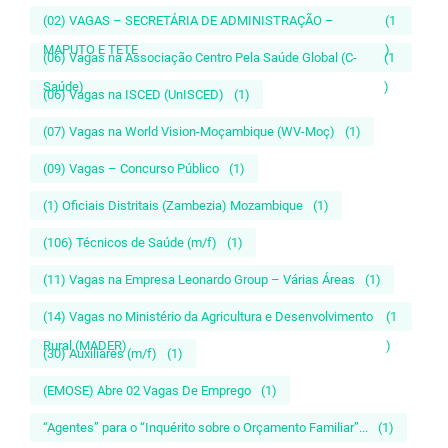
(02) VAGAS – SECRETÁRIA DE ADMINISTRAÇÃO –
(1
MAPUTO E TETE
)
(06) Vagas na Associação Centro Pela Saúde Global (C-
(1
Saúde)
)
(06) Vagas na ISCED (UnISCED)
(1)
(07) Vagas na World Vision-Moçambique (WV-Moç)
(1)
(09) Vagas – Concurso Público
(1)
(1) Oficiais Distritais (Zambezia) Mozambique
(1)
(106) Técnicos de Saúde (m/f)
(1)
(11) Vagas na Empresa Leonardo Group – Várias Áreas
(1)
(14) Vagas no Ministério da Agricultura e Desenvolvimento
(1
Rural (MADER)
)
(30) Auxiliares (m/f)
(1)
(EMOSE) Abre 02 Vagas De Emprego
(1)
“Agentes” para o “Inquérito sobre o Orçamento Familiar”...
(1)