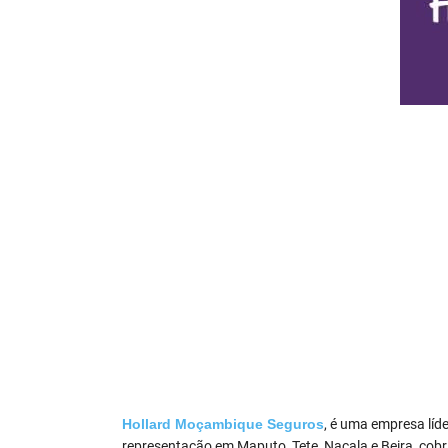
Hollard Moçambique Seguros
, é uma empresa lí
representação em Maputo, Tete, Nacala e Beira, cobr