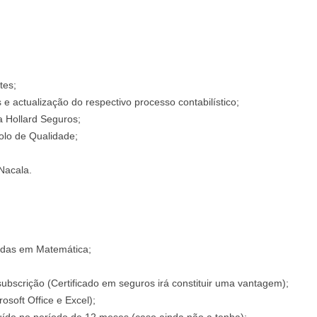
tes;
e actualização do respectivo processo contabilístico;
a Hollard Seguros;
olo de Qualidade;
 Nacala.
lidas em Matemática;
bscrição (Certificado em seguros irá constituir uma vantagem);
osoft Office e Excel);