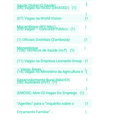
)
Saúde Global (C-Saúde)
1
(06) Vagas na ISCED (UnISCED)
(1)
)
(07) Vagas na World Vision-
(1
Moçambique (WV-Moç)
)
(09) Vagas – Concurso Público
(1)
(1) Oficiais Distritais (Zambezia)
(1
Mozambique
)
(106) Técnicos de Saúde (m/f)
(1)
(11) Vagas na Empresa Leonardo Group
(1
– Várias Áreas
)
(14) Vagas no Ministério da Agricultura e
(
Desenvolvimento Rural (MADER)
1
(30) Auxiliares (m/f)
(1)
)
(EMOSE) Abre 02 Vagas De Emprego
(1)
“Agentes” para o “Inquérito sobre o
(1
Orçamento Familiar”...
)