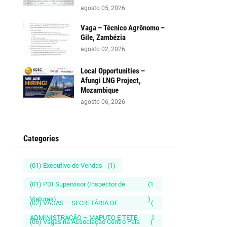
agosto 05, 2026
Vaga – Técnico Agrônomo –
Gile, Zambézia
agosto 02, 2026
Local Opportunities –
Afungi LNG Project,
Mozambique
agosto 06, 2026
Categories
(01) Executivo de Vendas
(1)
(01) PDI Supervisor (Inspector de
(1
Viaturas)
)
(02) VAGAS – SECRETÁRIA DE
(
ADMINISTRAÇÃO – MAPUTO E TETE
1
(06) Vagas na Associação Centro Pela
(