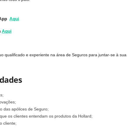
sApp
Aqui
m
Aqui
 qualificado e experiente na área de Seguros para juntar-se à sua
idades
as;
novações;
 das apólices de Seguro;
 que os clientes entendam os produtos da Hollard;
 cliente;