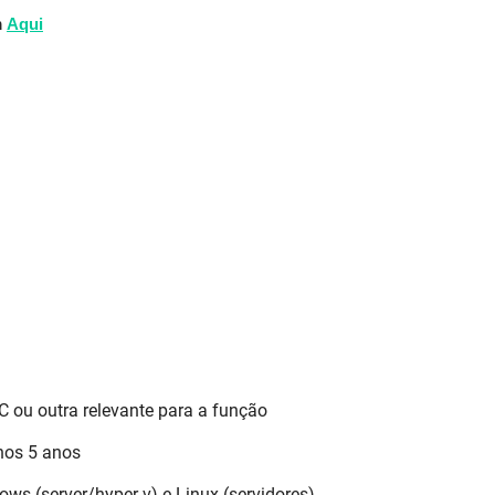
m
Aqui
C ou outra relevante para a função
nos 5 anos
ws (server/hyper-v) e Linux (servidores)