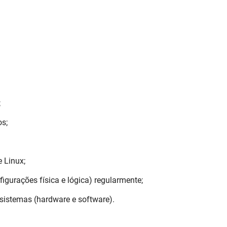
;
os;
 Linux;
igurações física e lógica) regularmente;
sistemas (hardware e software).