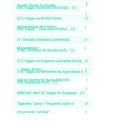
)
Saúde Global (C-Saúde)
1
(06) Vagas na ISCED (UnISCED)
(1)
)
(07) Vagas na World Vision-
(1
Moçambique (WV-Moç)
)
(09) Vagas – Concurso Público
(1)
(1) Oficiais Distritais (Zambezia)
(1
Mozambique
)
(106) Técnicos de Saúde (m/f)
(1)
(11) Vagas na Empresa Leonardo Group
(1
– Várias Áreas
)
(14) Vagas no Ministério da Agricultura e
(
Desenvolvimento Rural (MADER)
1
(30) Auxiliares (m/f)
(1)
)
(EMOSE) Abre 02 Vagas De Emprego
(1)
“Agentes” para o “Inquérito sobre o
(1
Orçamento Familiar”...
)