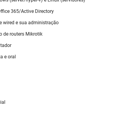
fice 365/Active Directory
 e wired e sua administração
o de routers Mikrotik
tador
a e oral
ial