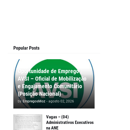
Popular Posts
Oportunidade de Emprego |
AVSI – Oficial de Mobilização
e Engajamento Comunitário
(Posição Nacional)
by
EmpregosMoz
-
agosto 02, 2026
Vagas – (04)
Administrativos Executivos
na ANE