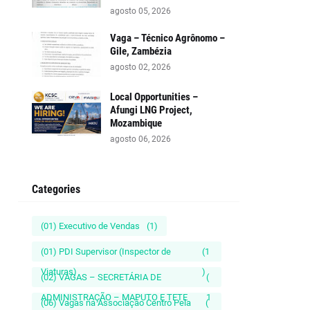
agosto 05, 2026
Vaga – Técnico Agrônomo –
Gile, Zambézia
agosto 02, 2026
Local Opportunities –
Afungi LNG Project,
Mozambique
agosto 06, 2026
Categories
(01) Executivo de Vendas
(1)
(01) PDI Supervisor (Inspector de
(1
Viaturas)
)
(02) VAGAS – SECRETÁRIA DE
(
ADMINISTRAÇÃO – MAPUTO E TETE
1
(06) Vagas na Associação Centro Pela
(