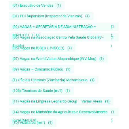
(01) Executivo de Vendas
(1)
(01) PDI Supervisor (Inspector de Viaturas)
(1)
(02) VAGAS – SECRETÁRIA DE ADMINISTRAÇÃO –
(1
MAPUTO E TETE
)
(06) Vagas na Associação Centro Pela Saúde Global (C-
(1
Saúde)
)
(06) Vagas na ISCED (UnISCED)
(1)
(07) Vagas na World Vision-Moçambique (WV-Moç)
(1)
(09) Vagas – Concurso Público
(1)
(1) Oficiais Distritais (Zambezia) Mozambique
(1)
(106) Técnicos de Saúde (m/f)
(1)
(11) Vagas na Empresa Leonardo Group – Várias Áreas
(1)
(14) Vagas no Ministério da Agricultura e Desenvolvimento
(1
Rural (MADER)
)
(30) Auxiliares (m/f)
(1)