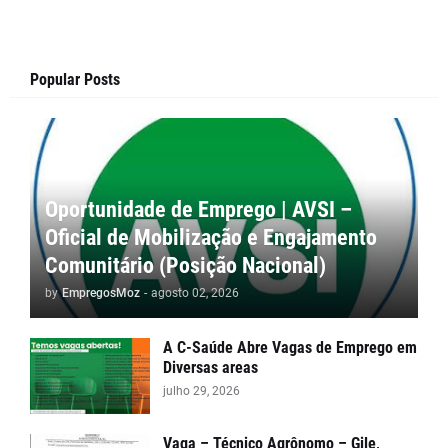
Popular Posts
Oportunidade de Emprego | AVSI –
Oficial de Mobilização e Engajamento
Comunitário (Posição Nacional)
by
EmpregosMoz
-
agosto 02, 2026
A C-Saúde Abre Vagas de Emprego em
Diversas areas
julho 29, 2026
Vaga – Técnico Agrônomo – Gile,