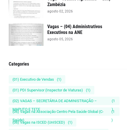
Zambézia
agosto 02, 2026
Vagas – (04) Administrativos
Executivos na ANE
agosto 05, 2026
Categories
(01) Executivo de Vendas
(1)
(01) PDI Supervisor (Inspector de Viaturas)
(1)
(02) VAGAS – SECRETÁRIA DE ADMINISTRAÇÃO –
(1
MAPUTO E TETE
)
(06) Vagas na Associação Centro Pela Saúde Global (C-
(1
Saúde)
)
(06) Vagas na ISCED (UnISCED)
(1)