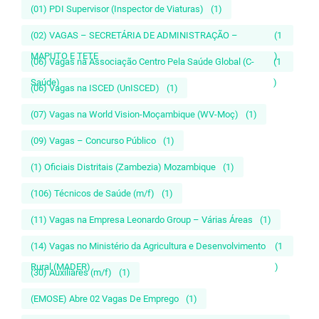
(01) PDI Supervisor (Inspector de Viaturas)
(1)
(02) VAGAS – SECRETÁRIA DE ADMINISTRAÇÃO –
(1
MAPUTO E TETE
)
(06) Vagas na Associação Centro Pela Saúde Global (C-
(1
Saúde)
)
(06) Vagas na ISCED (UnISCED)
(1)
(07) Vagas na World Vision-Moçambique (WV-Moç)
(1)
(09) Vagas – Concurso Público
(1)
(1) Oficiais Distritais (Zambezia) Mozambique
(1)
(106) Técnicos de Saúde (m/f)
(1)
(11) Vagas na Empresa Leonardo Group – Várias Áreas
(1)
(14) Vagas no Ministério da Agricultura e Desenvolvimento
(1
Rural (MADER)
)
(30) Auxiliares (m/f)
(1)
(EMOSE) Abre 02 Vagas De Emprego
(1)