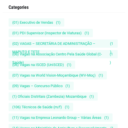
Categories
(01) Executivo de Vendas
(1)
(01) PDI Supervisor (Inspector de Viaturas)
(1)
(02) VAGAS – SECRETÁRIA DE ADMINISTRAÇÃO –
(1
MAPUTO E TETE
)
(06) Vagas na Associação Centro Pela Saúde Global (C-
(1
Saúde)
)
(06) Vagas na ISCED (UnISCED)
(1)
(07) Vagas na World Vision-Moçambique (WV-Moç)
(1)
(09) Vagas – Concurso Público
(1)
(1) Oficiais Distritais (Zambezia) Mozambique
(1)
(106) Técnicos de Saúde (m/f)
(1)
(11) Vagas na Empresa Leonardo Group – Várias Áreas
(1)