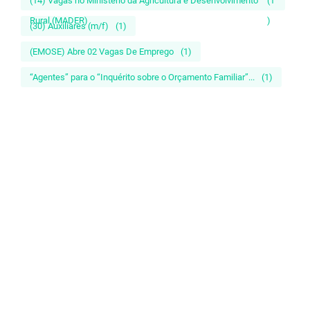
(14) Vagas no Ministério da Agricultura e Desenvolvimento
(1
Rural (MADER)
)
(30) Auxiliares (m/f)
(1)
(EMOSE) Abre 02 Vagas De Emprego
(1)
“Agentes” para o “Inquérito sobre o Orçamento Familiar”...
(1)