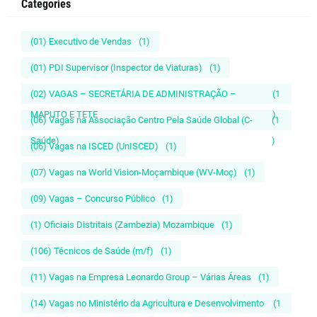
Categories
(01) Executivo de Vendas
(1)
(01) PDI Supervisor (Inspector de Viaturas)
(1)
(02) VAGAS – SECRETÁRIA DE ADMINISTRAÇÃO –
(1
MAPUTO E TETE
)
(06) Vagas na Associação Centro Pela Saúde Global (C-
(1
Saúde)
)
(06) Vagas na ISCED (UnISCED)
(1)
(07) Vagas na World Vision-Moçambique (WV-Moç)
(1)
(09) Vagas – Concurso Público
(1)
(1) Oficiais Distritais (Zambezia) Mozambique
(1)
(106) Técnicos de Saúde (m/f)
(1)
(11) Vagas na Empresa Leonardo Group – Várias Áreas
(1)
(14) Vagas no Ministério da Agricultura e Desenvolvimento
(1