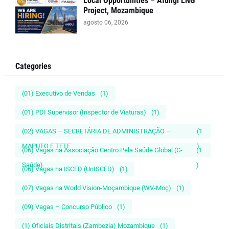
Local Opportunities – Afungi LNG
Project, Mozambique
agosto 06, 2026
Categories
(01) Executivo de Vendas
(1)
(01) PDI Supervisor (Inspector de Viaturas)
(1)
(02) VAGAS – SECRETÁRIA DE ADMINISTRAÇÃO –
(1
MAPUTO E TETE
)
(06) Vagas na Associação Centro Pela Saúde Global (C-
(1
Saúde)
)
(06) Vagas na ISCED (UnISCED)
(1)
(07) Vagas na World Vision-Moçambique (WV-Moç)
(1)
(09) Vagas – Concurso Público
(1)
(1) Oficiais Distritais (Zambezia) Mozambique
(1)