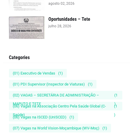
agosto 02, 2026
Oportunidades – Tete
julho 28, 2026
Categories
(01) Executivo de Vendas
(1)
(01) PDI Supervisor (Inspector de Viaturas)
(1)
(02) VAGAS – SECRETÁRIA DE ADMINISTRAÇÃO –
(1
MAPUTO E TETE
)
(06) Vagas na Associação Centro Pela Saúde Global (C-
(1
Saúde)
)
(06) Vagas na ISCED (UnISCED)
(1)
(07) Vagas na World Vision-Moçambique (WV-Moç)
(1)