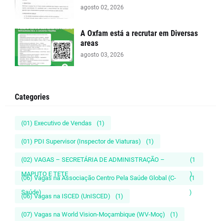
agosto 02, 2026
A Oxfam está a recrutar em Diversas
areas
agosto 03, 2026
Categories
(01) Executivo de Vendas
(1)
(01) PDI Supervisor (Inspector de Viaturas)
(1)
(02) VAGAS – SECRETÁRIA DE ADMINISTRAÇÃO –
(1
MAPUTO E TETE
)
(06) Vagas na Associação Centro Pela Saúde Global (C-
(1
Saúde)
)
(06) Vagas na ISCED (UnISCED)
(1)
(07) Vagas na World Vision-Moçambique (WV-Moç)
(1)