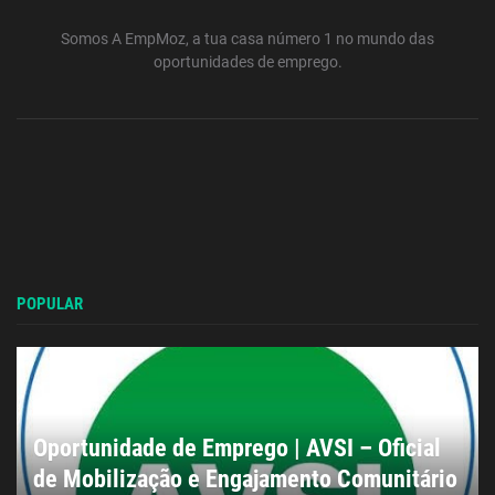
Somos A EmpMoz, a tua casa número 1 no mundo das
oportunidades de emprego.
POPULAR
Oportunidade de Emprego | AVSI – Oficial
de Mobilização e Engajamento Comunitário