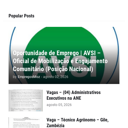
Popular Posts
Oportunidade de Emprego | AVSI –
Oficial de Mobilização e Engajamento
Comunitário (Posição Nacional)
by
EmpregosMoz
-
agosto 02, 2026
Vagas – (04) Administrativos
Executivos na ANE
agosto 05, 2026
Vaga – Técnico Agrônomo – Gile,
Zambézia