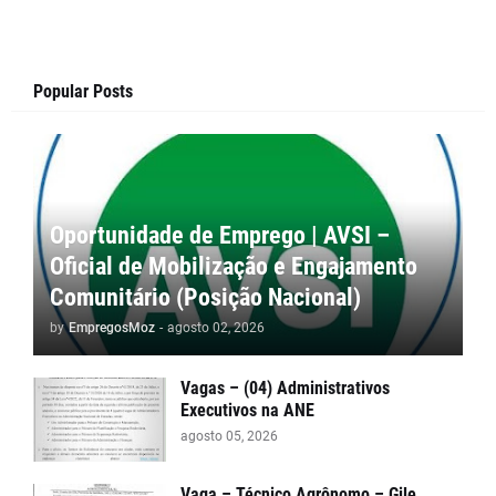
Popular Posts
Oportunidade de Emprego | AVSI –
Oficial de Mobilização e Engajamento
Comunitário (Posição Nacional)
by
EmpregosMoz
-
agosto 02, 2026
Vagas – (04) Administrativos
Executivos na ANE
agosto 05, 2026
Vaga – Técnico Agrônomo – Gile,