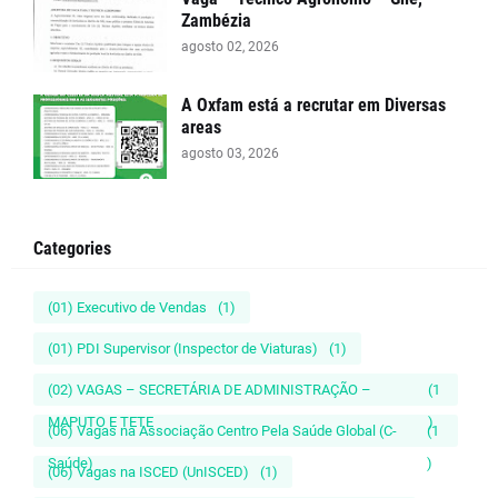
Zambézia
agosto 02, 2026
A Oxfam está a recrutar em Diversas
areas
agosto 03, 2026
Categories
(01) Executivo de Vendas
(1)
(01) PDI Supervisor (Inspector de Viaturas)
(1)
(02) VAGAS – SECRETÁRIA DE ADMINISTRAÇÃO –
(1
MAPUTO E TETE
)
(06) Vagas na Associação Centro Pela Saúde Global (C-
(1
Saúde)
)
(06) Vagas na ISCED (UnISCED)
(1)