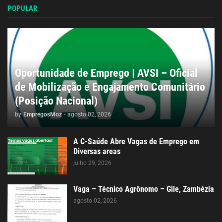
POPULAR
Oportunidade de Emprego | AVSI – Oficial
de Mobilização e Engajamento Comunitário
(Posição Nacional)
by
EmpregosMoz
-
agosto 02, 2026
A C-Saúde Abre Vagas de Emprego em
Diversas areas
julho 29, 2026
Vaga – Técnico Agrônomo – Gile, Zambézia
agosto 02, 2026