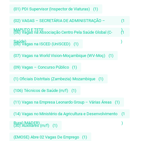
(01) PDI Supervisor (Inspector de Viaturas)
(1)
(02) VAGAS – SECRETÁRIA DE ADMINISTRAÇÃO –
(1
MAPUTO E TETE
)
(06) Vagas na Associação Centro Pela Saúde Global (C-
(1
Saúde)
)
(06) Vagas na ISCED (UnISCED)
(1)
(07) Vagas na World Vision-Moçambique (WV-Moç)
(1)
(09) Vagas – Concurso Público
(1)
(1) Oficiais Distritais (Zambezia) Mozambique
(1)
(106) Técnicos de Saúde (m/f)
(1)
(11) Vagas na Empresa Leonardo Group – Várias Áreas
(1)
(14) Vagas no Ministério da Agricultura e Desenvolvimento
(1
Rural (MADER)
)
(30) Auxiliares (m/f)
(1)
(EMOSE) Abre 02 Vagas De Emprego
(1)