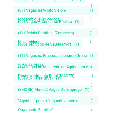
)
(07) Vagas na World Vision-
(1
Moçambique (WV-Moç)
)
(09) Vagas – Concurso Público
(1)
(1) Oficiais Distritais (Zambezia)
(1
Mozambique
)
(106) Técnicos de Saúde (m/f)
(1)
(11) Vagas na Empresa Leonardo Group
(1
– Várias Áreas
)
(14) Vagas no Ministério da Agricultura e
(
Desenvolvimento Rural (MADER)
1
(30) Auxiliares (m/f)
(1)
)
(EMOSE) Abre 02 Vagas De Emprego
(1)
“Agentes” para o “Inquérito sobre o
(1
Orçamento Familiar”...
)