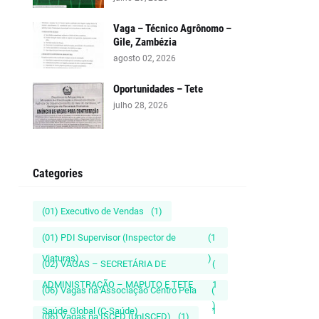
Vaga – Técnico Agrônomo –
Gile, Zambézia
agosto 02, 2026
Oportunidades – Tete
julho 28, 2026
Categories
(01) Executivo de Vendas
(1)
(01) PDI Supervisor (Inspector de
(1
Viaturas)
)
(02) VAGAS – SECRETÁRIA DE
(
ADMINISTRAÇÃO – MAPUTO E TETE
1
(06) Vagas na Associação Centro Pela
(
)
Saúde Global (C-Saúde)
1
(06) Vagas na ISCED (UnISCED)
(1)