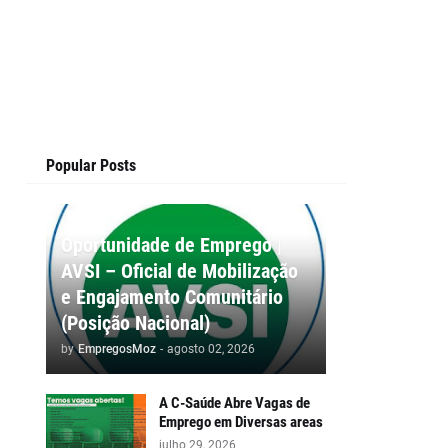
Popular Posts
Oportunidade de Emprego |
AVSI – Oficial de Mobilização
e Engajamento Comunitário
(Posição Nacional)
by
EmpregosMoz
-
agosto 02, 2026
A C-Saúde Abre Vagas de
Emprego em Diversas areas
julho 29, 2026