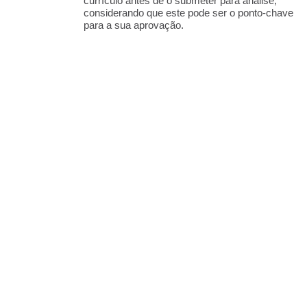
currículo antes de o submeter para análise,
considerando que este pode ser o ponto-chave
para a sua aprovação.