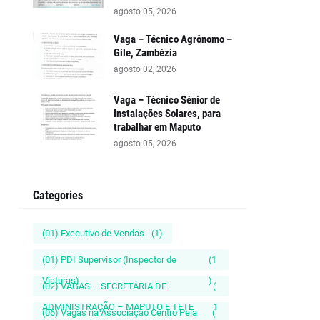
agosto 05, 2026
Vaga – Técnico Agrônomo –
Gile, Zambézia
agosto 02, 2026
Vaga – Técnico Sénior de
Instalações Solares, para
trabalhar em Maputo
agosto 05, 2026
Categories
(01) Executivo de Vendas
(1)
(01) PDI Supervisor (Inspector de
(1
Viaturas)
)
(02) VAGAS – SECRETÁRIA DE
(
ADMINISTRAÇÃO – MAPUTO E TETE
1
(06) Vagas na Associação Centro Pela
(