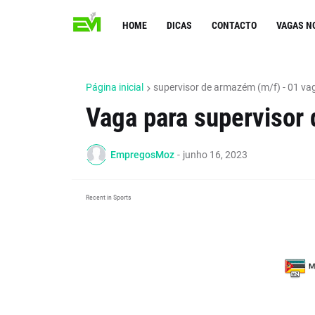
HOME
DICAS
CONTACTO
VAGAS N
Página inicial
supervisor de armazém (m/f) - 01 va
Vaga para supervisor
EmpregosMoz
-
junho 16, 2023
Recent in Sports