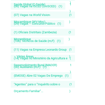
)
Saúde Global (C-Saúde)
1
(06) Vagas na ISCED (UnISCED)
(1)
)
(07) Vagas na World Vision-
(1
Moçambique (WV-Moç)
)
(09) Vagas – Concurso Público
(1)
(1) Oficiais Distritais (Zambezia)
(1
Mozambique
)
(106) Técnicos de Saúde (m/f)
(1)
(11) Vagas na Empresa Leonardo Group
(1
– Várias Áreas
)
(14) Vagas no Ministério da Agricultura e
(
Desenvolvimento Rural (MADER)
1
(30) Auxiliares (m/f)
(1)
)
(EMOSE) Abre 02 Vagas De Emprego
(1)
“Agentes” para o “Inquérito sobre o
(1
Orçamento Familiar”...
)