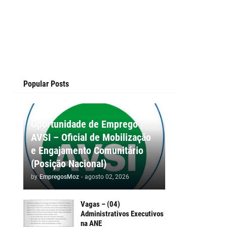
Popular Posts
Oportunidade de Emprego |
AVSI – Oficial de Mobilização
e Engajamento Comunitário
(Posição Nacional)
by
EmpregosMoz
-
agosto 02, 2026
Vagas – (04)
Administrativos Executivos
na ANE