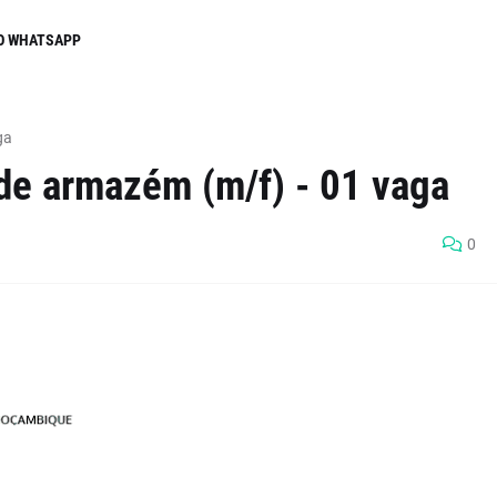
O WHATSAPP
ga
 de armazém (m/f) - 01 vaga
0