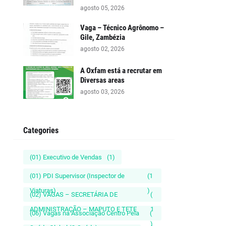
agosto 05, 2026
Vaga – Técnico Agrônomo –
Gile, Zambézia
agosto 02, 2026
A Oxfam está a recrutar em
Diversas areas
agosto 03, 2026
Categories
(01) Executivo de Vendas
(1)
(01) PDI Supervisor (Inspector de
(1
Viaturas)
)
(02) VAGAS – SECRETÁRIA DE
(
ADMINISTRAÇÃO – MAPUTO E TETE
1
(06) Vagas na Associação Centro Pela
(
)