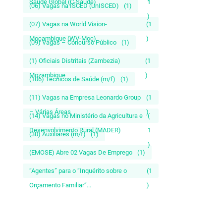
Saúde Global (C-Saúde)
1
(06) Vagas na ISCED (UnISCED)
(1)
)
(07) Vagas na World Vision-
(1
Moçambique (WV-Moç)
)
(09) Vagas – Concurso Público
(1)
(1) Oficiais Distritais (Zambezia)
(1
Mozambique
)
(106) Técnicos de Saúde (m/f)
(1)
(11) Vagas na Empresa Leonardo Group
(1
– Várias Áreas
)
(14) Vagas no Ministério da Agricultura e
(
Desenvolvimento Rural (MADER)
1
(30) Auxiliares (m/f)
(1)
)
(EMOSE) Abre 02 Vagas De Emprego
(1)
“Agentes” para o “Inquérito sobre o
(1
Orçamento Familiar”...
)