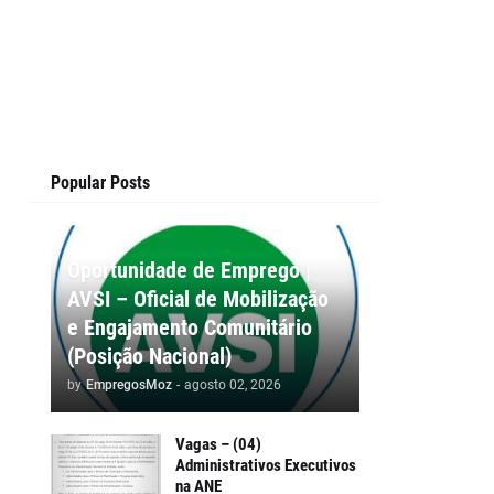
Popular Posts
Oportunidade de Emprego |
AVSI – Oficial de Mobilização
e Engajamento Comunitário
(Posição Nacional)
by
EmpregosMoz
-
agosto 02, 2026
Vagas – (04)
Administrativos Executivos
na ANE