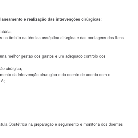
 planeamento e realização das intervenções cirúrgicas:
atória;
os no âmbito da técnica asséptica cirúrgica e das contagens dos itens
r uma melhor gestão dos gastos e um adequado controlo dos
ão cirúrgica;
imento da intervenção cirurugica e do doente de acordo com o
LA;
istula Obstétrica na preparação e seguimento e monitoria dos doentes