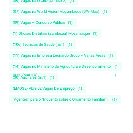
(06) Vagas na ISCED (UnISCED)
(1)
(07) Vagas na World Vision-Moçambique (WV-Moç)
(1)
(09) Vagas – Concurso Público
(1)
(1) Oficiais Distritais (Zambezia) Mozambique
(1)
(106) Técnicos de Saúde (m/f)
(1)
(11) Vagas na Empresa Leonardo Group – Várias Áreas
(1)
(14) Vagas no Ministério da Agricultura e Desenvolvimento
(1
Rural (MADER)
)
(30) Auxiliares (m/f)
(1)
(EMOSE) Abre 02 Vagas De Emprego
(1)
“Agentes” para o “Inquérito sobre o Orçamento Familiar”...
(1)