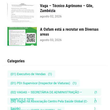
Vaga – Técnico Agrônomo – Gile,
Zambézia
agosto 02, 2026
A Oxfam está a recrutar em Diversas
areas
agosto 03, 2026
Categories
(01) Executivo de Vendas
(1)
(01) PDI Supervisor (Inspector de Viaturas)
(1)
(02) VAGAS – SECRETÁRIA DE ADMINISTRAÇÃO –
(1
MAPUTO E TETE
)
(06) Vagas na Associação Centro Pela Saúde Global (C-
(1
Saúde)
)