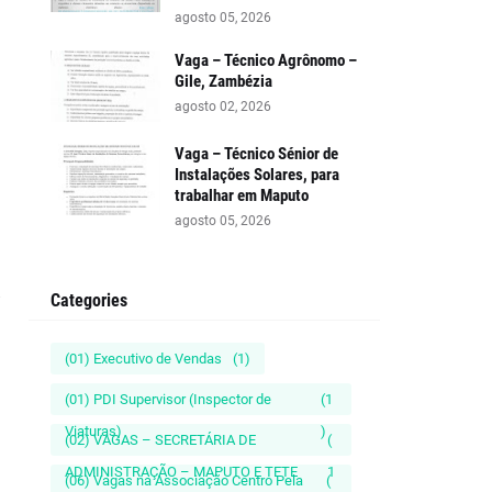
agosto 05, 2026
Vaga – Técnico Agrônomo –
Gile, Zambézia
agosto 02, 2026
Vaga – Técnico Sénior de
Instalações Solares, para
trabalhar em Maputo
agosto 05, 2026
Categories
(01) Executivo de Vendas
(1)
(01) PDI Supervisor (Inspector de
(1
Viaturas)
)
(02) VAGAS – SECRETÁRIA DE
(
ADMINISTRAÇÃO – MAPUTO E TETE
1
(06) Vagas na Associação Centro Pela
(