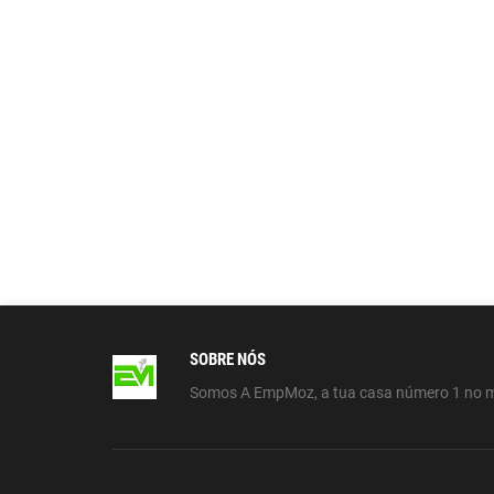
SOBRE NÓS
Somos A EmpMoz, a tua casa número 1 no 