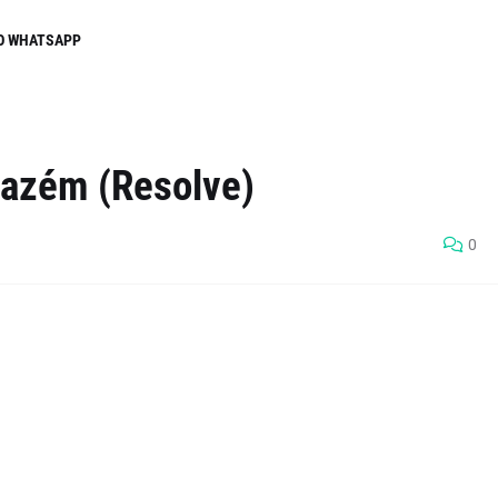
O WHATSAPP
mazém (Resolve)
0