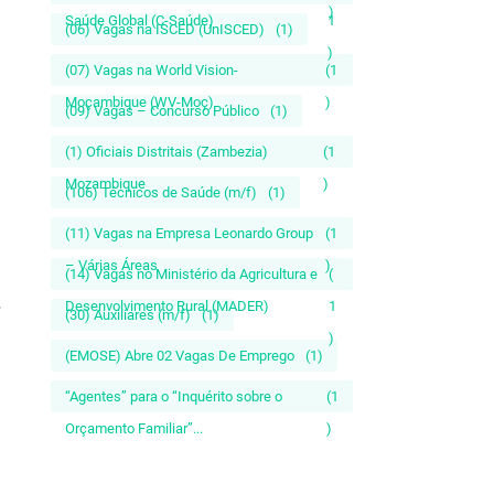
)
Saúde Global (C-Saúde)
1
(06) Vagas na ISCED (UnISCED)
(1)
)
(07) Vagas na World Vision-
(1
Moçambique (WV-Moç)
)
(09) Vagas – Concurso Público
(1)
(1) Oficiais Distritais (Zambezia)
(1
Mozambique
)
(106) Técnicos de Saúde (m/f)
(1)
(11) Vagas na Empresa Leonardo Group
(1
– Várias Áreas
)
(14) Vagas no Ministério da Agricultura e
(
Desenvolvimento Rural (MADER)
1
(30) Auxiliares (m/f)
(1)
)
(EMOSE) Abre 02 Vagas De Emprego
(1)
“Agentes” para o “Inquérito sobre o
(1
Orçamento Familiar”...
)