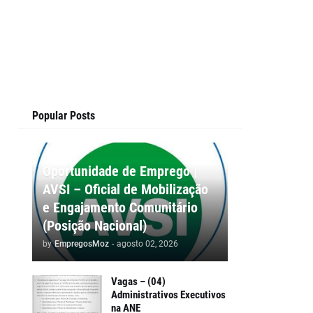
Popular Posts
Oportunidade de Emprego |
AVSI – Oficial de Mobilização
e Engajamento Comunitário
(Posição Nacional)
by
EmpregosMoz
-
agosto 02, 2026
Vagas – (04)
Administrativos Executivos
na ANE