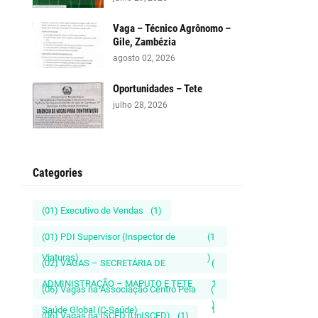
Vaga – Técnico Agrônomo –
Gile, Zambézia
agosto 02, 2026
Oportunidades – Tete
julho 28, 2026
Categories
(01) Executivo de Vendas
(1)
(01) PDI Supervisor (Inspector de
(1
Viaturas)
)
(02) VAGAS – SECRETÁRIA DE
(
ADMINISTRAÇÃO – MAPUTO E TETE
1
(06) Vagas na Associação Centro Pela
(
)
Saúde Global (C-Saúde)
1
(06) Vagas na ISCED (UnISCED)
(1)