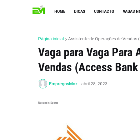
HOME
DICAS
CONTACTO
VAGAS N
Página inicial
Assistente de Operações de Vendas
Vaga para Vaga Para 
Vendas (Access Bank
EmpregosMoz
-
abril 28, 2023
Recent in Sports