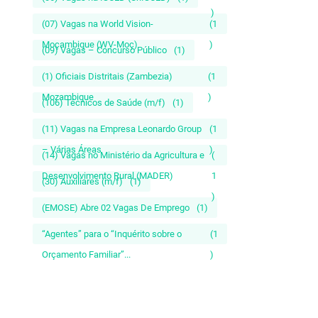
)
(07) Vagas na World Vision-
(1
Moçambique (WV-Moç)
)
(09) Vagas – Concurso Público
(1)
(1) Oficiais Distritais (Zambezia)
(1
Mozambique
)
(106) Técnicos de Saúde (m/f)
(1)
(11) Vagas na Empresa Leonardo Group
(1
– Várias Áreas
)
(14) Vagas no Ministério da Agricultura e
(
Desenvolvimento Rural (MADER)
1
(30) Auxiliares (m/f)
(1)
)
(EMOSE) Abre 02 Vagas De Emprego
(1)
“Agentes” para o “Inquérito sobre o
(1
Orçamento Familiar”...
)