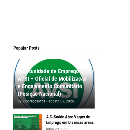
Popular Posts
Oportunidade de Emprego |
AVSI – Oficial de Mobilização
e Engajamento Comunitário
(Posição Nacional)
by
EmpregosMoz
-
agosto 02, 2026
A C-Saúde Abre Vagas de
Emprego em Diversas areas
julho 29, 2026