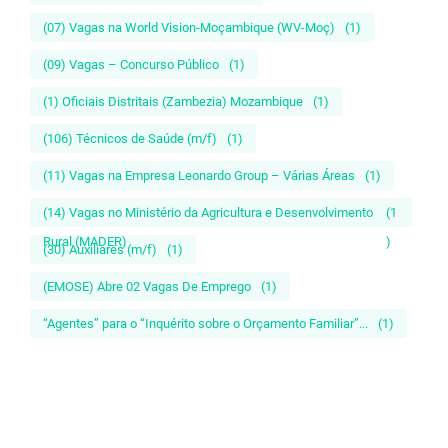
(07) Vagas na World Vision-Moçambique (WV-Moç)
(1)
(09) Vagas – Concurso Público
(1)
(1) Oficiais Distritais (Zambezia) Mozambique
(1)
(106) Técnicos de Saúde (m/f)
(1)
(11) Vagas na Empresa Leonardo Group – Várias Áreas
(1)
(14) Vagas no Ministério da Agricultura e Desenvolvimento
(1
Rural (MADER)
)
(30) Auxiliares (m/f)
(1)
(EMOSE) Abre 02 Vagas De Emprego
(1)
“Agentes” para o “Inquérito sobre o Orçamento Familiar”...
(1)