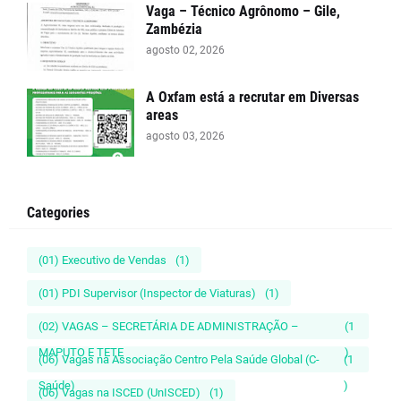
Vaga – Técnico Agrônomo – Gile,
Zambézia
agosto 02, 2026
A Oxfam está a recrutar em Diversas
areas
agosto 03, 2026
Categories
(01) Executivo de Vendas
(1)
(01) PDI Supervisor (Inspector de Viaturas)
(1)
(02) VAGAS – SECRETÁRIA DE ADMINISTRAÇÃO –
(1
MAPUTO E TETE
)
(06) Vagas na Associação Centro Pela Saúde Global (C-
(1
Saúde)
)
(06) Vagas na ISCED (UnISCED)
(1)