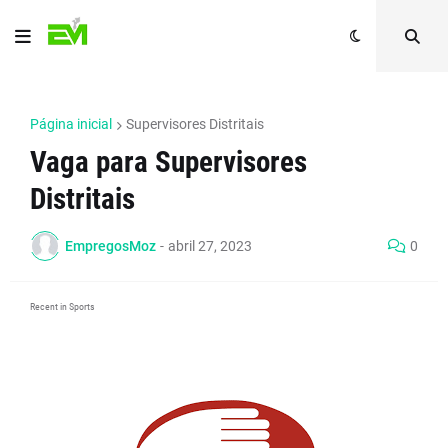
Página inicial
Supervisores Distritais
Vaga para Supervisores
Distritais
EmpregosMoz
-
abril 27, 2023
0
Recent in Sports