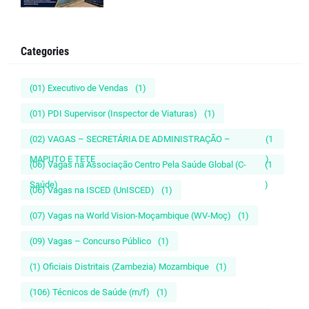
Categories
(01) Executivo de Vendas
(1)
(01) PDI Supervisor (Inspector de Viaturas)
(1)
(02) VAGAS – SECRETÁRIA DE ADMINISTRAÇÃO –
(1
MAPUTO E TETE
)
(06) Vagas na Associação Centro Pela Saúde Global (C-
(1
Saúde)
)
(06) Vagas na ISCED (UnISCED)
(1)
(07) Vagas na World Vision-Moçambique (WV-Moç)
(1)
(09) Vagas – Concurso Público
(1)
(1) Oficiais Distritais (Zambezia) Mozambique
(1)
(106) Técnicos de Saúde (m/f)
(1)