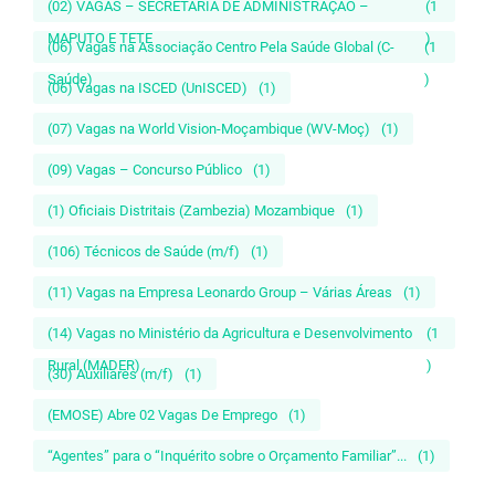
(02) VAGAS – SECRETÁRIA DE ADMINISTRAÇÃO –
(1
MAPUTO E TETE
)
(06) Vagas na Associação Centro Pela Saúde Global (C-
(1
Saúde)
)
(06) Vagas na ISCED (UnISCED)
(1)
(07) Vagas na World Vision-Moçambique (WV-Moç)
(1)
(09) Vagas – Concurso Público
(1)
(1) Oficiais Distritais (Zambezia) Mozambique
(1)
(106) Técnicos de Saúde (m/f)
(1)
(11) Vagas na Empresa Leonardo Group – Várias Áreas
(1)
(14) Vagas no Ministério da Agricultura e Desenvolvimento
(1
Rural (MADER)
)
(30) Auxiliares (m/f)
(1)
(EMOSE) Abre 02 Vagas De Emprego
(1)
“Agentes” para o “Inquérito sobre o Orçamento Familiar”...
(1)