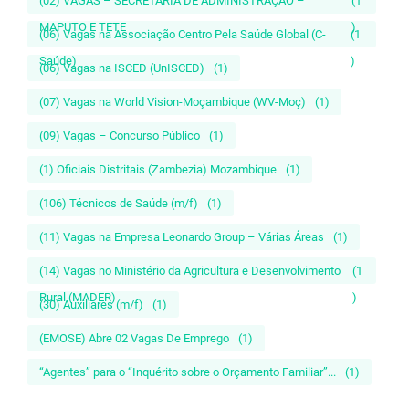
(02) VAGAS – SECRETÁRIA DE ADMINISTRAÇÃO –
(1
MAPUTO E TETE
)
(06) Vagas na Associação Centro Pela Saúde Global (C-
(1
Saúde)
)
(06) Vagas na ISCED (UnISCED)
(1)
(07) Vagas na World Vision-Moçambique (WV-Moç)
(1)
(09) Vagas – Concurso Público
(1)
(1) Oficiais Distritais (Zambezia) Mozambique
(1)
(106) Técnicos de Saúde (m/f)
(1)
(11) Vagas na Empresa Leonardo Group – Várias Áreas
(1)
(14) Vagas no Ministério da Agricultura e Desenvolvimento
(1
Rural (MADER)
)
(30) Auxiliares (m/f)
(1)
(EMOSE) Abre 02 Vagas De Emprego
(1)
“Agentes” para o “Inquérito sobre o Orçamento Familiar”...
(1)