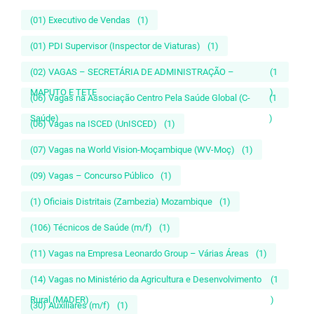
(01) Executivo de Vendas
(1)
(01) PDI Supervisor (Inspector de Viaturas)
(1)
(02) VAGAS – SECRETÁRIA DE ADMINISTRAÇÃO –
(1
MAPUTO E TETE
)
(06) Vagas na Associação Centro Pela Saúde Global (C-
(1
Saúde)
)
(06) Vagas na ISCED (UnISCED)
(1)
(07) Vagas na World Vision-Moçambique (WV-Moç)
(1)
(09) Vagas – Concurso Público
(1)
(1) Oficiais Distritais (Zambezia) Mozambique
(1)
(106) Técnicos de Saúde (m/f)
(1)
(11) Vagas na Empresa Leonardo Group – Várias Áreas
(1)
(14) Vagas no Ministério da Agricultura e Desenvolvimento
(1
Rural (MADER)
)
(30) Auxiliares (m/f)
(1)