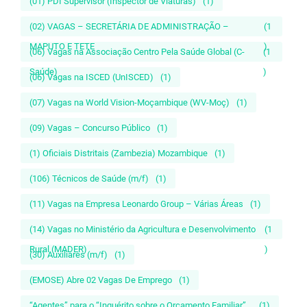
(01) PDI Supervisor (Inspector de Viaturas)
(1)
(02) VAGAS – SECRETÁRIA DE ADMINISTRAÇÃO –
(1
MAPUTO E TETE
)
(06) Vagas na Associação Centro Pela Saúde Global (C-
(1
Saúde)
)
(06) Vagas na ISCED (UnISCED)
(1)
(07) Vagas na World Vision-Moçambique (WV-Moç)
(1)
(09) Vagas – Concurso Público
(1)
(1) Oficiais Distritais (Zambezia) Mozambique
(1)
(106) Técnicos de Saúde (m/f)
(1)
(11) Vagas na Empresa Leonardo Group – Várias Áreas
(1)
(14) Vagas no Ministério da Agricultura e Desenvolvimento
(1
Rural (MADER)
)
(30) Auxiliares (m/f)
(1)
(EMOSE) Abre 02 Vagas De Emprego
(1)
“Agentes” para o “Inquérito sobre o Orçamento Familiar”...
(1)