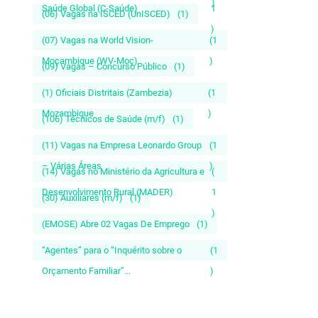
)
Saúde Global (C-Saúde)
1
(06) Vagas na ISCED (UnISCED)
(1)
)
(07) Vagas na World Vision-
(1
Moçambique (WV-Moç)
)
(09) Vagas – Concurso Público
(1)
(1) Oficiais Distritais (Zambezia)
(1
Mozambique
)
(106) Técnicos de Saúde (m/f)
(1)
(11) Vagas na Empresa Leonardo Group
(1
– Várias Áreas
)
(14) Vagas no Ministério da Agricultura e
(
Desenvolvimento Rural (MADER)
1
(30) Auxiliares (m/f)
(1)
)
(EMOSE) Abre 02 Vagas De Emprego
(1)
“Agentes” para o “Inquérito sobre o
(1
Orçamento Familiar”...
)