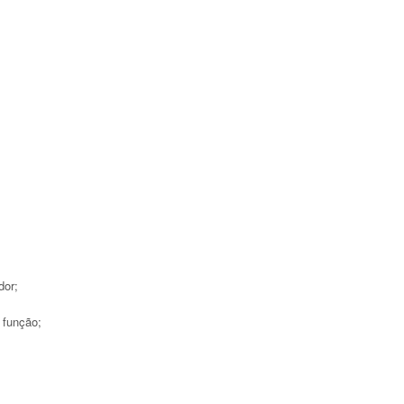
dor;
 função;
;