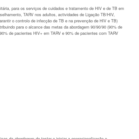
tária, para os serviços de cuidados e tratamento de HIV e de TB em
selhamento, TARV nos adultos, actividades de Ligação TB/HIV,
arantir o controlo de infecção de TB e na prevenção de HIV e TB)
tribuindo para o alcance das metas da abordagem 90/90/90 (90% de
, 90% de pacientes HIV+ em TARV e 90% de pacientes com TARV
icas da abordagem de testar e iniciar a operacionalização e