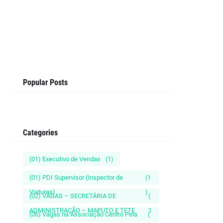
Popular Posts
Categories
(01) Executivo de Vendas
(1)
(01) PDI Supervisor (Inspector de
(1
Viaturas)
)
(02) VAGAS – SECRETÁRIA DE
(
ADMINISTRAÇÃO – MAPUTO E TETE
1
(06) Vagas na Associação Centro Pela
(