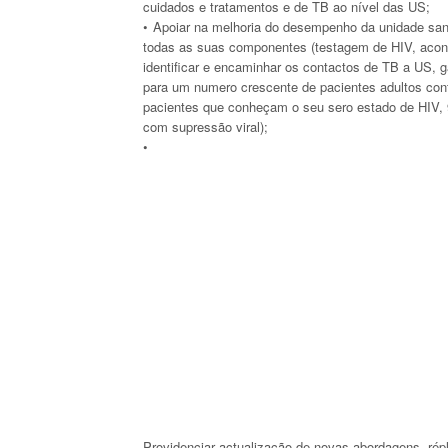
cuidados e tratamentos e de TB ao nível das US;
Apoiar na melhoria do desempenho da unidade sani
todas as suas componentes (testagem de HIV, acon
identificar e encaminhar os contactos de TB a US, g
para um numero crescente de pacientes adultos con
pacientes que conheçam o seu sero estado de HIV
com supressão viral);
Providenciar actualização de novas abordagens, répl