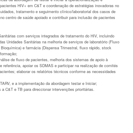
 pacientes HIV+ em C&T e coordenação de estratégias inovadoras no
 cuidados, tratamento e seguimento clínico/laboratorial dos casos de
) no centro de saúde apoiado e contribuir para inclusão de pacientes
Sanitárias com serviços integrados de tratamento do HIV, incluindo
as Unidades Sanitárias na melhoria de serviços de laboratório (Fluxo
Bioquímica) e farmácia (Dispensa Trimestral, fluxo rápido, stock
nformação;
nálise de fluxo de pacientes, melhoria dos sistemas de apoio à
 referência, apoiar os SDMAS e participar na realização de comités
pacientes; elaborar os relatórios técnicos conforme as necessidades
 TARV, e a implementação da abordagem testar e Iniciar;
 a C&T e TB para direccionar intervenções prioritárias.