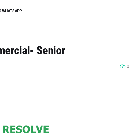
O WHATSAPP
ercial- Senior
0