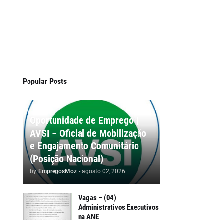
Popular Posts
Oportunidade de Emprego |
AVSI – Oficial de Mobilização
e Engajamento Comunitário
(Posição Nacional)
by
EmpregosMoz
-
agosto 02, 2026
Vagas – (04)
Administrativos Executivos
na ANE