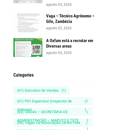
agosto 05, 2026
Vaga – Técnico Agrônomo –
Gile, Zambézia
agosto 02, 2026
A Oxfam está a recrutar em
Diversas areas
agosto 03, 2026
Categories
(01) Executivo de Vendas
(1)
(01) PDI Supervisor (Inspector de
(1
Viaturas)
)
(02) VAGAS – SECRETÁRIA DE
(
ADMINISTRAÇÃO – MAPUTO E TETE
1
(06) Vagas na Associação Centro Pela
(
)