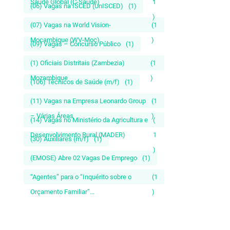
Saúde Global (C-Saúde)
1
(06) Vagas na ISCED (UnISCED)
(1)
)
(07) Vagas na World Vision-
(1
Moçambique (WV-Moç)
)
(09) Vagas – Concurso Público
(1)
(1) Oficiais Distritais (Zambezia)
(1
Mozambique
)
(106) Técnicos de Saúde (m/f)
(1)
(11) Vagas na Empresa Leonardo Group
(1
– Várias Áreas
)
(14) Vagas no Ministério da Agricultura e
(
Desenvolvimento Rural (MADER)
1
(30) Auxiliares (m/f)
(1)
)
(EMOSE) Abre 02 Vagas De Emprego
(1)
“Agentes” para o “Inquérito sobre o
(1
Orçamento Familiar”...
)