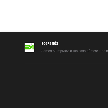
SOBRE NÓS
Somos A EmpMoz, a tua casa número 1 no 