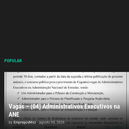
POPULAR
Vagas – (04) Administrativos Executivos na
ANE
by
EmpregosMoz
-
agosto 05, 2026