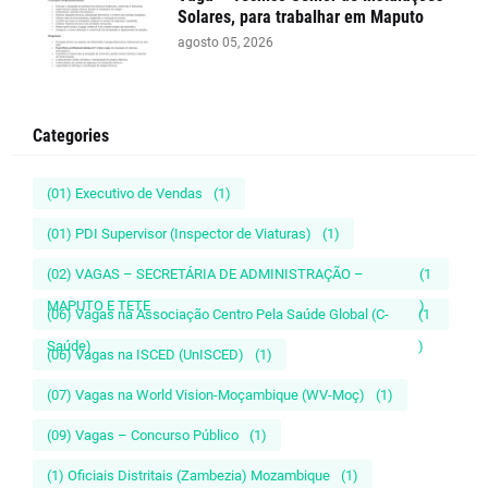
Solares, para trabalhar em Maputo
agosto 05, 2026
Categories
(01) Executivo de Vendas
(1)
(01) PDI Supervisor (Inspector de Viaturas)
(1)
(02) VAGAS – SECRETÁRIA DE ADMINISTRAÇÃO –
(1
MAPUTO E TETE
)
(06) Vagas na Associação Centro Pela Saúde Global (C-
(1
Saúde)
)
(06) Vagas na ISCED (UnISCED)
(1)
(07) Vagas na World Vision-Moçambique (WV-Moç)
(1)
(09) Vagas – Concurso Público
(1)
(1) Oficiais Distritais (Zambezia) Mozambique
(1)