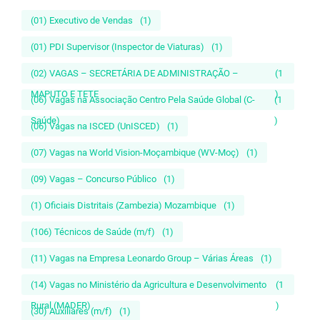
(01) Executivo de Vendas
(1)
(01) PDI Supervisor (Inspector de Viaturas)
(1)
(02) VAGAS – SECRETÁRIA DE ADMINISTRAÇÃO –
(1
MAPUTO E TETE
)
(06) Vagas na Associação Centro Pela Saúde Global (C-
(1
Saúde)
)
(06) Vagas na ISCED (UnISCED)
(1)
(07) Vagas na World Vision-Moçambique (WV-Moç)
(1)
(09) Vagas – Concurso Público
(1)
(1) Oficiais Distritais (Zambezia) Mozambique
(1)
(106) Técnicos de Saúde (m/f)
(1)
(11) Vagas na Empresa Leonardo Group – Várias Áreas
(1)
(14) Vagas no Ministério da Agricultura e Desenvolvimento
(1
Rural (MADER)
)
(30) Auxiliares (m/f)
(1)