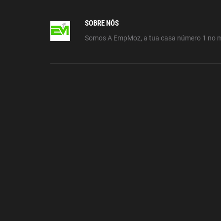
SOBRE NÓS
Somos A EmpMoz, a tua casa número 1 no 