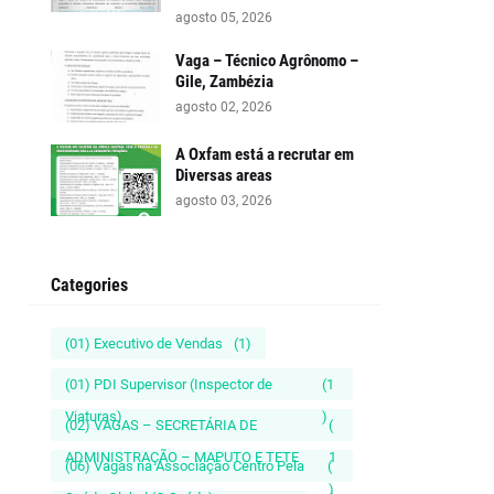
agosto 05, 2026
Vaga – Técnico Agrônomo –
Gile, Zambézia
agosto 02, 2026
A Oxfam está a recrutar em
Diversas areas
agosto 03, 2026
Categories
(01) Executivo de Vendas
(1)
(01) PDI Supervisor (Inspector de
(1
Viaturas)
)
(02) VAGAS – SECRETÁRIA DE
(
ADMINISTRAÇÃO – MAPUTO E TETE
1
(06) Vagas na Associação Centro Pela
(
)