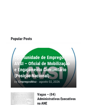
Popular Posts
Oportunidade de Emprego |
AVSI – Oficial de Mobilização
e Engajamento Comunitário
(Posição Nacional)
by
EmpregosMoz
-
agosto 02, 2026
Vagas – (04)
Administrativos Executivos
na ANE