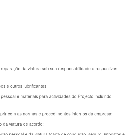
reparação da viatura sob sua responsabilidade e respectivos
os e outros lubrificantes;
essoal e materiais para actividades do Projecto incluindo
mprir com as normas e procedimentos internos da empresa;
o da viatura de acordo;
ção pessoal e da viatura (carta de condução, seguro, impostos e