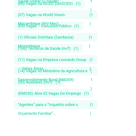
Saúde Global (C-Saúde)
1
(06) Vagas na ISCED (UnISCED)
(1)
)
(07) Vagas na World Vision-
(1
Moçambique (WV-Moç)
)
(09) Vagas – Concurso Público
(1)
(1) Oficiais Distritais (Zambezia)
(1
Mozambique
)
(106) Técnicos de Saúde (m/f)
(1)
(11) Vagas na Empresa Leonardo Group
(1
– Várias Áreas
)
(14) Vagas no Ministério da Agricultura e
(
Desenvolvimento Rural (MADER)
1
(30) Auxiliares (m/f)
(1)
)
(EMOSE) Abre 02 Vagas De Emprego
(1)
“Agentes” para o “Inquérito sobre o
(1
Orçamento Familiar”...
)