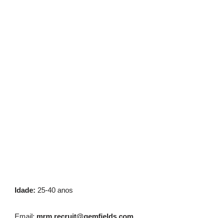
Idade:
25-40 anos
Email:
mrm.recruit@gemfields.com
.