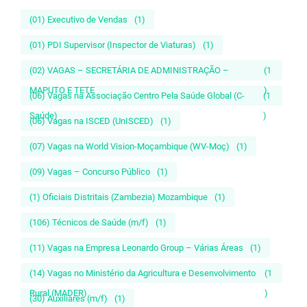
(01) Executivo de Vendas
(1)
(01) PDI Supervisor (Inspector de Viaturas)
(1)
(02) VAGAS – SECRETÁRIA DE ADMINISTRAÇÃO –
(1
MAPUTO E TETE
)
(06) Vagas na Associação Centro Pela Saúde Global (C-
(1
Saúde)
)
(06) Vagas na ISCED (UnISCED)
(1)
(07) Vagas na World Vision-Moçambique (WV-Moç)
(1)
(09) Vagas – Concurso Público
(1)
(1) Oficiais Distritais (Zambezia) Mozambique
(1)
(106) Técnicos de Saúde (m/f)
(1)
(11) Vagas na Empresa Leonardo Group – Várias Áreas
(1)
(14) Vagas no Ministério da Agricultura e Desenvolvimento
(1
Rural (MADER)
)
(30) Auxiliares (m/f)
(1)