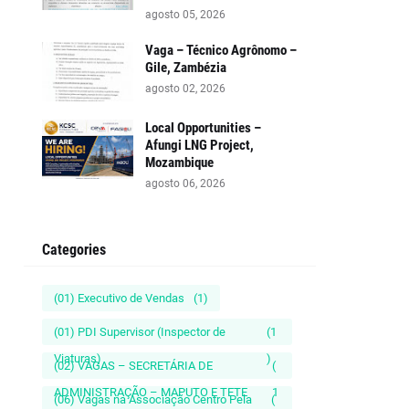
agosto 05, 2026
Vaga – Técnico Agrônomo –
Gile, Zambézia
agosto 02, 2026
Local Opportunities –
Afungi LNG Project,
Mozambique
agosto 06, 2026
Categories
(01) Executivo de Vendas
(1)
(01) PDI Supervisor (Inspector de
(1
Viaturas)
)
(02) VAGAS – SECRETÁRIA DE
(
ADMINISTRAÇÃO – MAPUTO E TETE
1
(06) Vagas na Associação Centro Pela
(