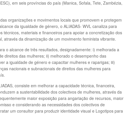
SC), em seis províncias do país (Manica, Sofala, Tete, Zambézia,
de das organizações e movimentos locais que promovem e protegem
o alcance da igualdade de género, o ALIADAS- WVL canaliza para
 técnicos, materiais e financeiros para apoiar a concretização dos
l, através da dinamização de um movimento feminista vibrante.
ara o alcance de três resultados, designadamente: i) melhorada a
 de direitos das mulheres; ii) melhorado o desempenho das
r a igualdade de género e capacitar mulheres e raparigas; iii)
nças nacionais e subnacionais de direitos das mulheres para
ís.
DAS, consiste em melhorar a capacidade técnica, financeira,
nduzem a sustentabilidade dos colectivos de mulheres, através da
onsequentemente maior exposição para angariação de recursos, maior
misso e considerando as necessidades dos colectivos de
tar um consultor para produzir identidade visual e Logotipos para