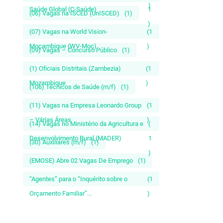
)
Saúde Global (C-Saúde)
1
(06) Vagas na ISCED (UnISCED)
(1)
)
(07) Vagas na World Vision-
(1
Moçambique (WV-Moç)
)
(09) Vagas – Concurso Público
(1)
(1) Oficiais Distritais (Zambezia)
(1
Mozambique
)
(106) Técnicos de Saúde (m/f)
(1)
(11) Vagas na Empresa Leonardo Group
(1
– Várias Áreas
)
(14) Vagas no Ministério da Agricultura e
(
Desenvolvimento Rural (MADER)
1
(30) Auxiliares (m/f)
(1)
)
(EMOSE) Abre 02 Vagas De Emprego
(1)
“Agentes” para o “Inquérito sobre o
(1
Orçamento Familiar”...
)