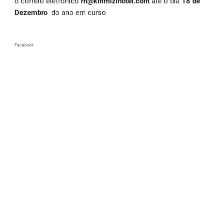
o correio eletrônico
rh@kirimizihotel.com
até o dia
18 de
Dezembro
do ano em curso
Facebook