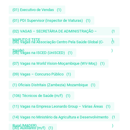
(01) Executivo de Vendas
(1)
(01) PDI Supervisor (Inspector de Viaturas)
(1)
(02) VAGAS – SECRETÁRIA DE ADMINISTRAÇÃO –
(1
MAPUTO E TETE
)
(06) Vagas na Associação Centro Pela Saúde Global (C-
(1
Saúde)
)
(06) Vagas na ISCED (UnISCED)
(1)
(07) Vagas na World Vision-Moçambique (WV-Moç)
(1)
(09) Vagas – Concurso Público
(1)
(1) Oficiais Distritais (Zambezia) Mozambique
(1)
(106) Técnicos de Saúde (m/f)
(1)
(11) Vagas na Empresa Leonardo Group – Várias Áreas
(1)
(14) Vagas no Ministério da Agricultura e Desenvolvimento
(1
Rural (MADER)
)
(30) Auxiliares (m/f)
(1)