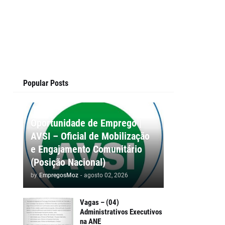
Popular Posts
Oportunidade de Emprego |
AVSI – Oficial de Mobilização
e Engajamento Comunitário
(Posição Nacional)
by
EmpregosMoz
-
agosto 02, 2026
Vagas – (04)
Administrativos Executivos
na ANE