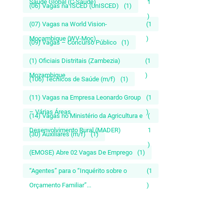
Saúde Global (C-Saúde)
1
(06) Vagas na ISCED (UnISCED)
(1)
)
(07) Vagas na World Vision-
(1
Moçambique (WV-Moç)
)
(09) Vagas – Concurso Público
(1)
(1) Oficiais Distritais (Zambezia)
(1
Mozambique
)
(106) Técnicos de Saúde (m/f)
(1)
(11) Vagas na Empresa Leonardo Group
(1
– Várias Áreas
)
(14) Vagas no Ministério da Agricultura e
(
Desenvolvimento Rural (MADER)
1
(30) Auxiliares (m/f)
(1)
)
(EMOSE) Abre 02 Vagas De Emprego
(1)
“Agentes” para o “Inquérito sobre o
(1
Orçamento Familiar”...
)