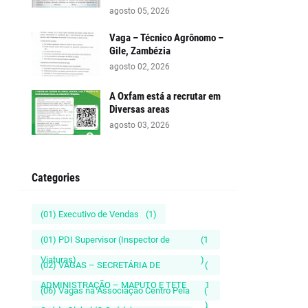
agosto 05, 2026
Vaga – Técnico Agrônomo –
Gile, Zambézia
agosto 02, 2026
A Oxfam está a recrutar em
Diversas areas
agosto 03, 2026
Categories
(01) Executivo de Vendas
(1)
(01) PDI Supervisor (Inspector de
(1
Viaturas)
)
(02) VAGAS – SECRETÁRIA DE
(
ADMINISTRAÇÃO – MAPUTO E TETE
1
(06) Vagas na Associação Centro Pela
(
)