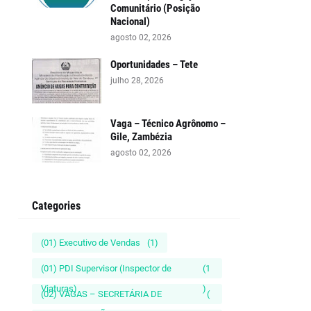
Comunitário (Posição
Nacional)
agosto 02, 2026
Oportunidades – Tete
julho 28, 2026
Vaga – Técnico Agrônomo –
Gile, Zambézia
agosto 02, 2026
Categories
(01) Executivo de Vendas
(1)
(01) PDI Supervisor (Inspector de
(1
Viaturas)
)
(02) VAGAS – SECRETÁRIA DE
(