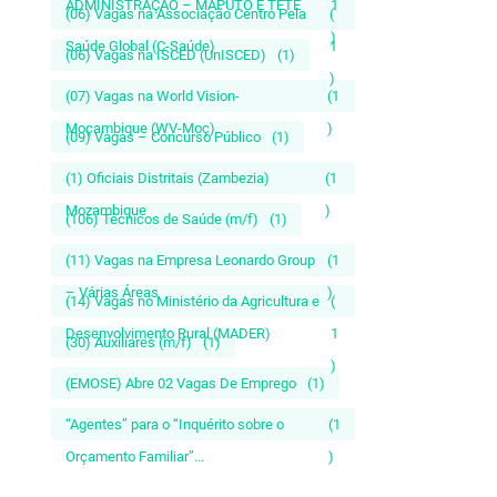
ADMINISTRAÇÃO – MAPUTO E TETE
1
(06) Vagas na Associação Centro Pela
(
)
Saúde Global (C-Saúde)
1
(06) Vagas na ISCED (UnISCED)
(1)
)
(07) Vagas na World Vision-
(1
Moçambique (WV-Moç)
)
(09) Vagas – Concurso Público
(1)
(1) Oficiais Distritais (Zambezia)
(1
Mozambique
)
(106) Técnicos de Saúde (m/f)
(1)
(11) Vagas na Empresa Leonardo Group
(1
– Várias Áreas
)
(14) Vagas no Ministério da Agricultura e
(
Desenvolvimento Rural (MADER)
1
(30) Auxiliares (m/f)
(1)
)
(EMOSE) Abre 02 Vagas De Emprego
(1)
“Agentes” para o “Inquérito sobre o
(1
Orçamento Familiar”...
)