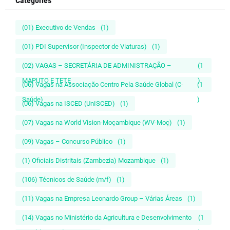
Categories
(01) Executivo de Vendas
(1)
(01) PDI Supervisor (Inspector de Viaturas)
(1)
(02) VAGAS – SECRETÁRIA DE ADMINISTRAÇÃO –
(1
MAPUTO E TETE
)
(06) Vagas na Associação Centro Pela Saúde Global (C-
(1
Saúde)
)
(06) Vagas na ISCED (UnISCED)
(1)
(07) Vagas na World Vision-Moçambique (WV-Moç)
(1)
(09) Vagas – Concurso Público
(1)
(1) Oficiais Distritais (Zambezia) Mozambique
(1)
(106) Técnicos de Saúde (m/f)
(1)
(11) Vagas na Empresa Leonardo Group – Várias Áreas
(1)
(14) Vagas no Ministério da Agricultura e Desenvolvimento
(1