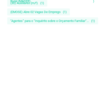
Rural (MADER)
)
(30) Auxiliares (m/f)
(1)
(EMOSE) Abre 02 Vagas De Emprego
(1)
“Agentes” para o “Inquérito sobre o Orçamento Familiar”...
(1)