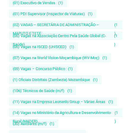
(01) Executivo de Vendas
(1)
(01) PDI Supervisor (Inspector de Viaturas)
(1)
(02) VAGAS – SECRETÁRIA DE ADMINISTRAÇÃO –
(1
MAPUTO E TETE
)
(06) Vagas na Associação Centro Pela Saúde Global (C-
(1
Saúde)
)
(06) Vagas na ISCED (UnISCED)
(1)
(07) Vagas na World Vision-Moçambique (WV-Moç)
(1)
(09) Vagas – Concurso Público
(1)
(1) Oficiais Distritais (Zambezia) Mozambique
(1)
(106) Técnicos de Saúde (m/f)
(1)
(11) Vagas na Empresa Leonardo Group – Várias Áreas
(1)
(14) Vagas no Ministério da Agricultura e Desenvolvimento
(1
Rural (MADER)
)
(30) Auxiliares (m/f)
(1)