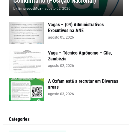
Comunitário (Posição Nacional)
by
EmpregosMoz
-
agosto 02, 2026
Vagas – (04) Administrativos
Executivos na ANE
agosto 05, 2026
Vaga – Técnico Agrônomo – Gile,
Zambézia
agosto 02, 2026
A Oxfam está a recrutar em Diversas
areas
agosto 03, 2026
Categories