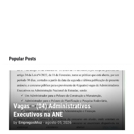
Popular Posts
Vagas – (04) Administrativos
Executivos na ANE
by
EmpregosMoz
-
agosto 05, 2026