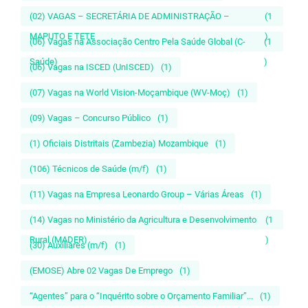
(02) VAGAS – SECRETÁRIA DE ADMINISTRAÇÃO –
(1
MAPUTO E TETE
)
(06) Vagas na Associação Centro Pela Saúde Global (C-
(1
Saúde)
)
(06) Vagas na ISCED (UnISCED)
(1)
(07) Vagas na World Vision-Moçambique (WV-Moç)
(1)
(09) Vagas – Concurso Público
(1)
(1) Oficiais Distritais (Zambezia) Mozambique
(1)
(106) Técnicos de Saúde (m/f)
(1)
(11) Vagas na Empresa Leonardo Group – Várias Áreas
(1)
(14) Vagas no Ministério da Agricultura e Desenvolvimento
(1
Rural (MADER)
)
(30) Auxiliares (m/f)
(1)
(EMOSE) Abre 02 Vagas De Emprego
(1)
“Agentes” para o “Inquérito sobre o Orçamento Familiar”...
(1)